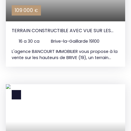
109 000
€
TERRAIN CONSTRUCTIBLE AVEC VUE SUR LES
HAUTEURS DE BRIVE
16 a 30 ca
Brive-la-Gaillarde 19100
L'agence BANCOURT IMMOBILIER vous propose à la
vente sur les hauteurs de BRIVE (19), un terrain
constructible bénéficiant d'une exposition Sud /
Sud-Ouest ainsi qu'une vue dominante. Ce terrain
est situé à moins de 5min du centre hospitalier et
du centre ville de BRIVE. Bien rare sur le marché !!!
Possibilité plain-pied ou maison sur sous-sol.
Raccordements en bordure. Assainissement
individuel. Prix de vente : 109. 000€* BANCOURT
IMMOBILIER 15 bd Mal. Lyautey 19100 BRIVE : 05. 55.
84. 11. 80 *Honoraires agence inclus à la charge de
l'acquéreur 9% TTC