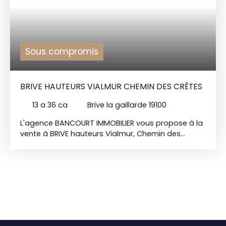
Sous compromis
BRIVE HAUTEURS VIALMUR CHEMIN DES CRÊTES
13 a 36 ca
Brive la gaillarde 19100
L'agence BANCOURT IMMOBILIER vous propose à la
vente à BRIVE hauteurs Vialmur, Chemin des
Crêtes, exposition Sud, à vendre terrain
constructible d'une superficie d'environ 1315m2.
Situé en zone Ue du PLU de la commune de BRIVE.
Assainissement collectif disponible. CU. Façade
36m environ. Prix de vente : 45. 000€* BANCOURT
IMMOBILIER 15 bd Mal. Lyautey 19100 BRIVE : 05. 55.
84. 11. 80 *Honoraires agence charge vendeur
inclus