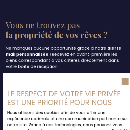
Vous ne trouvez pas
la propriété de vos rêves ?
Ne manquez aucune opportunité grâce à notre
alerte
mail personnalisée
! Recevez en avant-première les
biens correspondant à vos critères directement dans
votre boîte de réception.
Simple, rapide et gratuit, cet outil vous permet de
trouver votre futur bien en toute sérénité.
Inscrivez-
vous dès maintenant
pour rester informé des
LE RESPECT DE VOTRE VIE PRIVÉE
dernières offres !
EST UNE PRIORITÉ POUR NOUS
Nous utilisons des cookies afin de vous offrir une
expérience optimale et une communication pertinente sur
notre site. Grace à ces technologies, nous pouvons vous
Ne manquez plus aucun bien