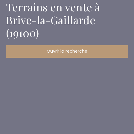
Terrains en vente à
Brive-la-Gaillarde
(19100)
Ouvrir la recherche
Type d'offre
Vente
Type de bien
Terrain
Localisation
Brive-la-Gaillarde (19100)
Budget max (€)