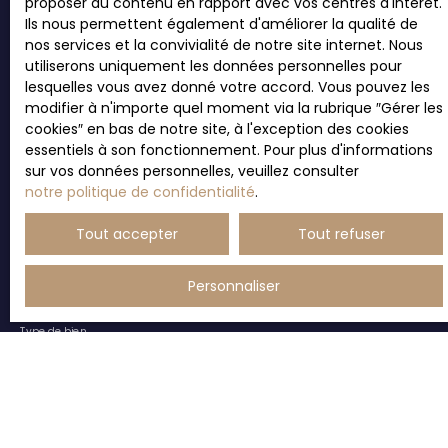
proposer du contenu en rapport avec vos centres d'intérêt.
correspondant à votre
Ils nous permettent également d'améliorer la qualité de
nos services et la convivialité de notre site internet. Nous
recherche !
utiliserons uniquement les données personnelles pour
lesquelles vous avez donné votre accord. Vous pouvez les
modifier à n'importe quel moment via la rubrique ″Gérer les
Prénom
cookies″ en bas de notre site, à l'exception des cookies
essentiels à son fonctionnement. Pour plus d'informations
sur vos données personnelles, veuillez consulter
Nom
notre politique de confidentialité
.
Tout accepter
Tout refuser
Email
Type d'offre
Personnaliser
Vente
Type de bien
Terrain
Localisation
Brive-la-Gaillarde (19100)