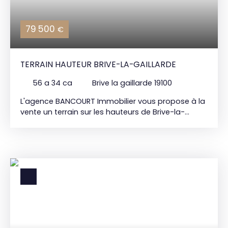
79 500
€
TERRAIN HAUTEUR BRIVE-LA-GAILLARDE
56 a 34 ca
Brive la gaillarde 19100
L'agence BANCOURT Immobilier vous propose à la
vente un terrain sur les hauteurs de Brive-la-
Gaillarde, quartier hôpital, d'une superficie de 5
634m2 situé en zone UEa du PLU (constructible).
Assainissement individuel à prévoir. Prix de vente :
79. 500€ HAI* BANCOURT IMMOBILIER 15 bd Mal.
Lyautey 19100 BRIVE 05. 55. 84. 11. 80 *Honoraires
agence inclus à la charge du vendeur.