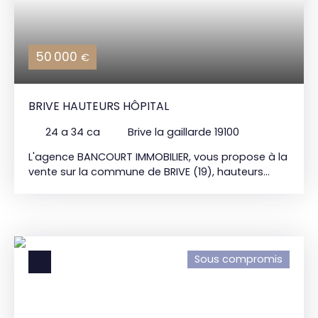
50 000
€
BRIVE HAUTEURS HÔPITAL
24 a 34 ca
Brive la gaillarde 19100
L'agence BANCOURT IMMOBILIER, vous propose à la
vente sur la commune de BRIVE (19), hauteurs
hôpital, terrain constructible d'une superficie
d'environ 2500m2. Vue dégagée. Exposition plein
Sud. Zone Uea du PLU. Voirie, eau potable et
électricité desservis. Assainissement individuel. Prix
de vente 50. 000€* BANCOURT IMMOBILIER 15 bd
Sous compromis
Mal Lyautey 19100 BRIVE : 05. 55. 84. 11. 80
*Honoraires agence inclus charge acquéreur
forfait 5. 000€ TTC