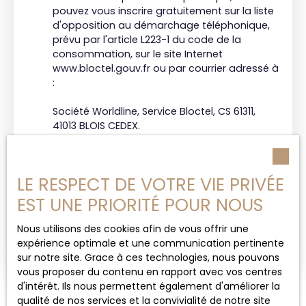
pouvez vous inscrire gratuitement sur la liste
d'opposition au démarchage téléphonique,
prévu par l'article L223-1 du code de la
consommation, sur le site Internet
www.bloctel.gouv.fr ou par courrier adressé à
:
Société Worldline, Service Bloctel, CS 61311,
41013 BLOIS CEDEX.
Pour en savoir plus sur le traitement de vos
données personnelles, veuillez consulter
LE RESPECT DE VOTRE VIE PRIVÉE
notre
politique de confidentialité
.
EST UNE PRIORITÉ POUR NOUS
Nous utilisons des cookies afin de vous offrir une
Envoyer
expérience optimale et une communication pertinente
sur notre site. Grace à ces technologies, nous pouvons
vous proposer du contenu en rapport avec vos centres
d'intérêt. Ils nous permettent également d'améliorer la
qualité de nos services et la convivialité de notre site