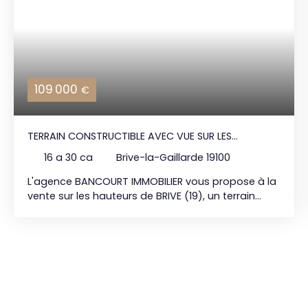
109 000
€
TERRAIN CONSTRUCTIBLE AVEC VUE SUR LES
HAUTEURS DE BRIVE
16 a 30 ca
Brive-la-Gaillarde 19100
L'agence BANCOURT IMMOBILIER vous propose à la
vente sur les hauteurs de BRIVE (19), un terrain
constructible bénéficiant d'une exposition Sud /
Sud-Ouest ainsi qu'une vue dominante. Ce terrain
est situé à moins de 5min du centre hospitalier et
du centre ville de BRIVE. Bien rare sur le marché !!!
Possibilité plain-pied ou maison sur sous-sol.
Raccordements en bordure. Assainissement
individuel. Prix de vente : 109. 000€* BANCOURT