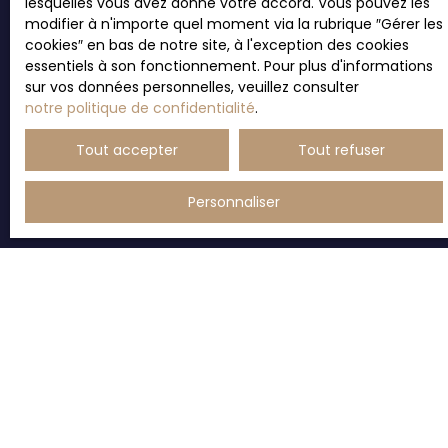
lesquelles vous avez donné votre accord. Vous pouvez les
L223-1 du code de la consommation, sur le site
modifier à n'importe quel moment via la rubrique ″Gérer les
Internet www.bloctel.gouv.fr ou par courrier
cookies″ en bas de notre site, à l'exception des cookies
adressé à :
essentiels à son fonctionnement. Pour plus d'informations
sur vos données personnelles, veuillez consulter
Société Worldline, Service Bloctel, CS 61311, 41013
notre politique de confidentialité
.
BLOIS CEDEX.
Tout accepter
Tout refuser
Pour en savoir plus sur le traitement de vos
données personnelles, veuillez consulter notre
politique de confidentialité
.
Personnaliser
Recevoir des annonces