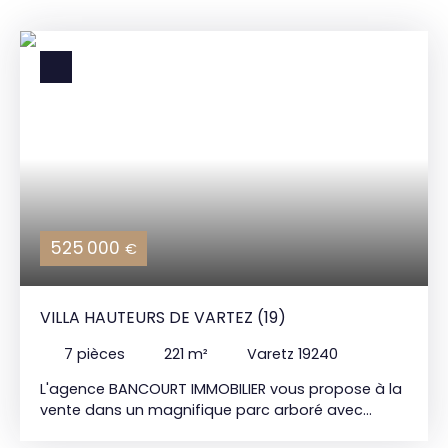
525 000
€
VILLA HAUTEURS DE VARTEZ (19)
7
pièces
221
m²
Varetz 19240
L'agence BANCOURT IMMOBILIER vous propose à la
vente dans un magnifique parc arboré avec
piscine , sur la commune de VARETZ (19), à 10min