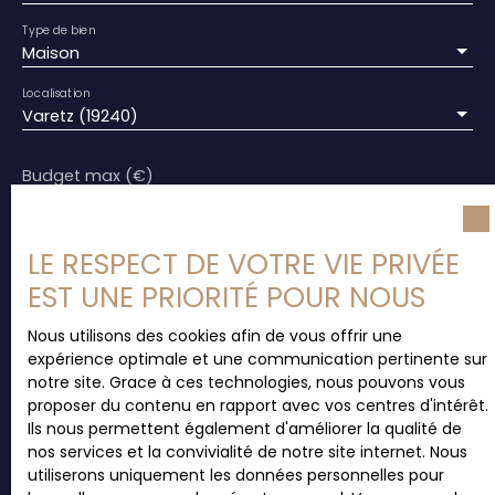
Type de bien
Maison
Localisation
Varetz (19240)
Budget max (€)
Surface min (m²)
LE RESPECT DE VOTRE VIE PRIVÉE
EST UNE PRIORITÉ POUR NOUS
Pièces min
Nous utilisons des cookies afin de vous offrir une
expérience optimale et une communication pertinente sur
J'accepte le traitement de mes données
notre site. Grace à ces technologies, nous pouvons vous
personnelles conformément au RGPD. Si vous ne
proposer du contenu en rapport avec vos centres d'intérêt.
souhaitez pas faire l'objet de prospection
Ils nous permettent également d'améliorer la qualité de
commerciale par voie téléphonique, vous pouvez
nos services et la convivialité de notre site internet. Nous
vous inscrire gratuitement sur la liste d'opposition
utiliserons uniquement les données personnelles pour
au démarchage téléphonique, prévu par l'article