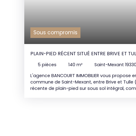
Sous compromis
PLAIN-PIED RÉCENT SITUÉ ENTRE BRIVE ET TU
5
pièces
140
m²
Saint-Mexant 1933
L'agence BANCOURT IMMOBILIER vous propose en e
commune de Saint-Mexant, entre Brive et Tulle 
récente de plain-pied sur sous sol intégral, co
avec placard, une pièce à vivre avec une cuisin
terrasse et jardin, trois chambres, un bureau, un
buanderie avec douche ; chauffage au sol par 
à bois ; chauffe eau Thermodynamique ; double 
roulants électriques ; sous sol à usage de gar
sectionnelles automatiques, vide sanitaire, assa
année construction 2015, Le tout sur un terrain 