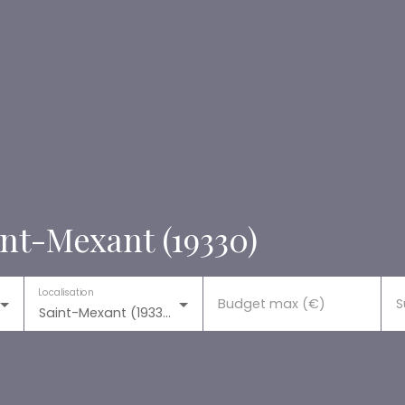
int-Mexant (19330)
Localisation
Budget max (€)
S
Saint-Mexant (19330)