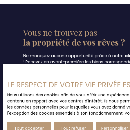
par portail automatique. Prix de vente 318 000
15 bd Mal. Lyautey 19100 BRIVE : 05. 55. 84. 11. 8
inclus charge acquéreur 6% TTC
Vous ne trouvez pas
la propriété de vos rêves ?
Ne manquez aucune opportunité grâce à notre
al
! Recevez en avant-première les biens corresponda
directement dans votre boîte de réception.
Simple, rapide et gratuit, cet outil vous permet de 
LE RESPECT DE VOTRE VIE PRIVÉE 
en toute sérénité.
Inscrivez-vous dès maintenan
dernières offres !
Nous utilisons des cookies afin de vous offrir une expérien
contenu en rapport avec vos centres d'intérêt. Ils nous perm
les données personnelles pour lesquelles vous avez donné vo
l'exception des cookies essentiels à son fonctionnement. Pou
Tout accepter
Tout refuser
Personnaliser