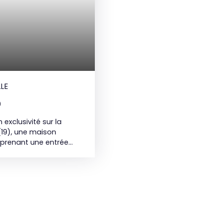
LLE
0
xclusivité sur la
(19), une maison
mprenant une entrée
e équipée et accès sur
e salle de bain, une
pompe à chaleur ; poêle
vitrage ; volets
age avec deux portes
inissement individuel,
d'environ 2500 m² clos