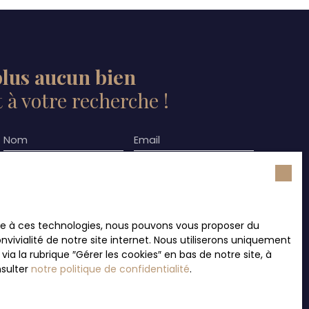
lus aucun bien
à votre recherche !
Nom
Email
Type de bien
Localisation
Maison
Saint-Mexant (19330)
Surface min (m²)
Pièces min
ace à ces technologies, nous pouvons vous proposer du
vivialité de notre site internet. Nous utiliserons uniquement
 la rubrique ″Gérer les cookies″ en bas de notre site, à
ement de mes données personnelles conformément
nsulter
notre politique de confidentialité
.
souhaitez pas faire l'objet de prospection
e téléphonique, vous pouvez vous inscrire
 liste d'opposition au démarchage téléphonique,