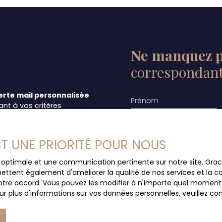
 €* BANCOURT IMMOBILIER
0 * Honoraires agence
Ne manquez p
correspondant 
erte mail personnalisée
Prénom
nt à vos critères
Type d'offre
Vente
trouver votre futur bien
EST UNE PRIORITÉ POUR NOUS
t
pour rester informé des
Budget max (€)
ce optimale et une communication pertinente sur notre site. Gr
ettent également d'améliorer la qualité de nos services et la con
tre accord. Vous pouvez les modifier à n'importe quel moment via
J'accepte le trait
r plus d'informations sur vos données personnelles, veuillez co
au RGPD. Si vous ne 
commerciale par voi
gratuitement sur la