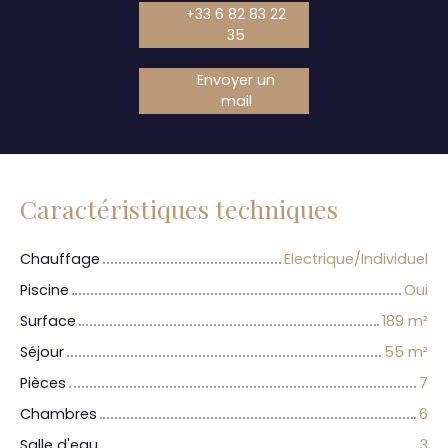
+33 6 82 83 22
35
Envoyer un
mail
Caractéristiques techniques
Chauffage
Electrique/Individuel
Piscine
Oui
Surface
189
m²
Séjour
55
m²
Pièces
7
Chambres
6
Salle d'eau
3