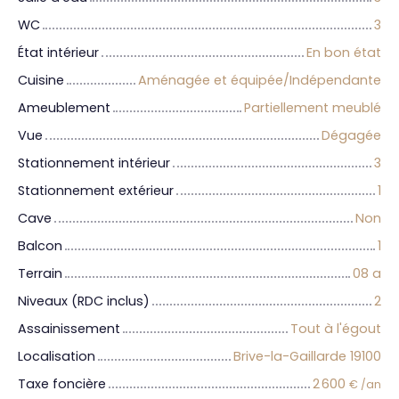
WC
3
État intérieur
En bon état
Cuisine
Aménagée et équipée/Indépendante
Ameublement
Partiellement meublé
Vue
Dégagée
Stationnement intérieur
3
Stationnement extérieur
1
Cave
Non
Balcon
1
Terrain
08 a
Niveaux (RDC inclus)
2
Assainissement
Tout à l'égout
Localisation
Brive-la-Gaillarde 19100
Taxe foncière
2 600
€ /an