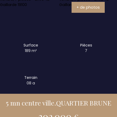
+ de photos
Surface
Pièces
189
m²
7
Terrain
08 a
5 mn centre ville.QUARTIER BRUNE
302 000
€