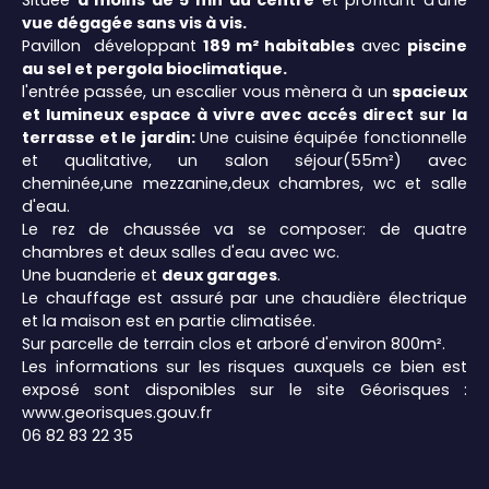
Située
à moins de 5 mn du centre
et profitant d'une
vue dégagée sans vis à vis.
Pavillon développant
189 m² habitabl
es
avec
piscine
au sel et pergola bioclimatique.
l'entrée passée, un escalier vous mènera à un
spacieux
et lumineux espace à vivre avec accés direct sur la
terrasse et le jardin:
Une cuisine équipée fonctionnelle
et qualitative, un salon séjour(55m²) avec
cheminée,une mezzanine,deux chambres, wc et salle
d'eau.
Le rez de chaussée va se composer: de quatre
chambres et deux salles d'eau avec wc.
Une buanderie et
deux garages
.
Le chauffage est assuré par une chaudière électrique
et la maison est en partie climatisée.
Sur parcelle de terrain clos et arboré d'environ 800m².
Les informations sur les risques auxquels ce bien est
exposé sont disponibles sur le site Géorisques :
www.georisques.gouv.fr
06 82 83 22 35