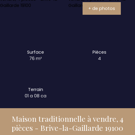
+ de photos
Surface
Pièces
76
m²
4
Terrain
01 a 08 ca
Maison traditionnelle à vendre, 4
pièces - Brive-la-Gaillarde 19100