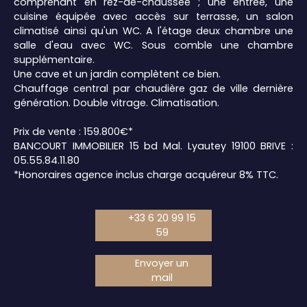
comprenant en rez-de-chaussée ; une entrée, une
cuisine équipée avec accès sur terrasse, un salon
climatisé ainsi qu'un WC. A l'étage deux chambre une
salle d'eau avec WC. Sous comble une chambre
supplémentaire.
Une cave et un jardin complètent ce bien.
Chauffage central par chaudière gaz de ville dernière
génération. Double vitrage. Climatisation.
Prix de vente : 159.800€*
BANCOURT IMMOBILIER 15 bd Mal. Lyautey 19100 BRIVE :
05.55.84.11.80
*Honoraires agence inclus charge acquéreur 8% TTC.
+33 6 20 99 15
59
Envoyer un
mail