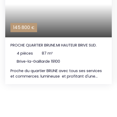
145 800
€
PROCHE QUARTIER BRUNE.MI HAUTEUR BRIVE SUD.
4
pièces
87
m²
Brive-la-Gaillarde 19100
Proche du quartier BRUNE avec tous ses services
et commerces. lumineuse et profitant d'une
superbe vue dégagée. Maison en pierre et
traditionnel sur sous sol total permettant
stationnements et espace libre(création d'une
pièce supplémentaire , rangements etc.. ) Au delà
d'une spacieuse entrée avec placards, quelques
escaliers vous mèneront au premier étage:
dégagement ,cuisine équipée avec accés sur une