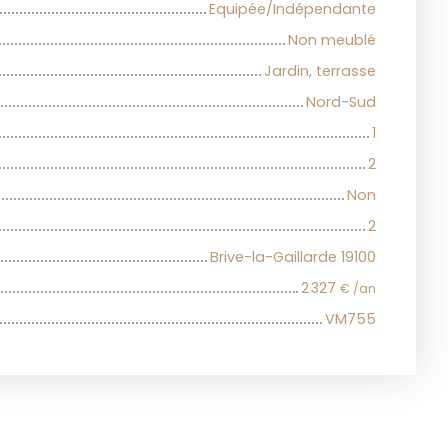
Equipée/Indépendante
Non meublé
Jardin, terrasse
Nord-Sud
1
2
Non
2
Brive-la-Gaillarde 19100
2 327
€ /an
VM755