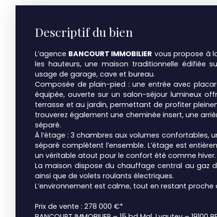
Descriptif du bien
L’agence
BANCOURT IMMOBILIER
vous propose à la 
les hauteurs, une maison traditionnelle édifiée s
usage de garage, cave et bureau.
Composée de plain-pied : une entrée avec placar
équipée, ouverte sur un salon-séjour lumineux off
terrasse et au jardin, permettant de profiter plein
trouverez également une cheminée insert, une arrièr
séparé.
À l’étage : 3 chambres aux volumes confortables, un
séparé complètent l’ensemble. L’étage est entièreme
un véritable atout pour le confort été comme hiver.
La maison dispose du chauffage central au gaz de 
ainsi que de volets roulants électriques.
L’environnement est calme, tout en restant proch
Prix de vente : 278 000 €*
BANCOURT IMMOBILIER – 15 bd Mal. Lyautey – 19100 BR