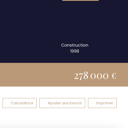
Construction
1998
278 000
€
Calculatrice
Ajouter aux favoris
Imprimer