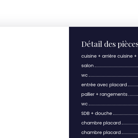
Détail des pièce
cuisine + arrière cuisine 
salon
wc
entrée avec placard
pallier + rangements
wc
SDB + douche
chambre placard
chambre placard