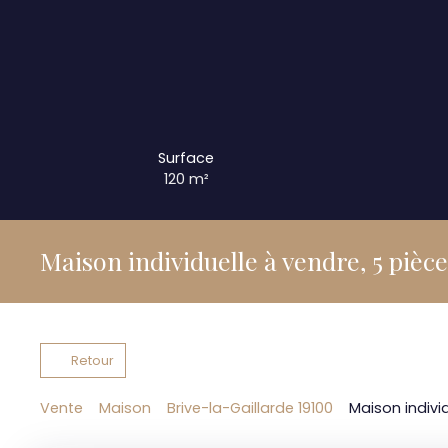
Surface
120
m²
Maison individuelle à vendre, 5 pièc
Retour
Vente
Maison
Brive-la-Gaillarde 19100
Maison individ