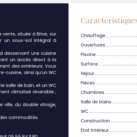
Caractéristique
vente, située à Brive, sur
Chauffage
ur un sous-sol intégral à
Ouvertures
d desservant une cuisine
Piscine
rant un accès direct à la
Surface
ement des extérieurs. Vous
e-cuisine, ainsi qu’un WC
Séjour
Pièces
e salle de bain, et un WC
nt climatisé réversible ,
Chambres
Salle de bains
ville, du double vitrage,
WC
e des commodités.
Construction
État intérieur
IVE 05.55.84.11.80