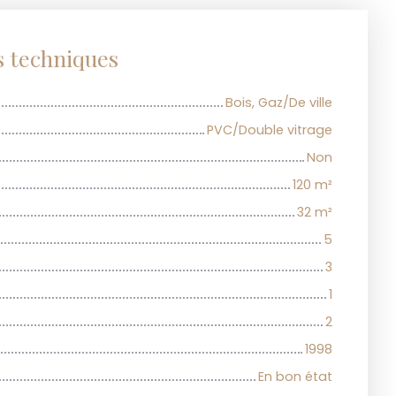
s techniques
Bois, Gaz/De ville
PVC/Double vitrage
Non
120
m²
32
m²
5
3
1
2
1998
En bon état