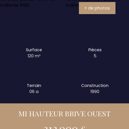
+ de photos
Surface
Pièces
120
m²
5
Terrain
Construction
06 a
1990
MI HAUTEUR BRIVE OUEST
212 000
€