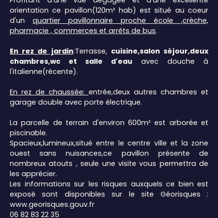
Profitant d'une vue dégagée et d'une excellente
orientation ce pavillon(120m² hab) est situé au coeur
d'un
quartier pavillonnaire proche école ,crèche,
pharmacie , commerces et arrêts de bus
.
En rez de jardin
:Terrasse,
cuisine,salon séjour,deux
chambres,wc et salle d'eau
avec douche à
l'italienne(récente).
En rez de chaussée:
entrée,deux autres chambres et
garage double avec porte électrique.
La parcelle de terrain d'environ 600m² est arborée et
piscinable.
Spacieux,lumineux,situé entre le centre ville et la zone
ouest sans nuisances,ce pavillon présente de
nombreux atouts , seule une visite vous permettra de
les apprécier.
Les informations sur les risques auxquels ce bien est
exposé sont disponibles sur le site Géorisques :
www.georisques.gouv.fr
06 82 83 22 35