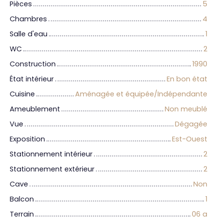
Pièces
5
Chambres
4
Salle d'eau
1
WC
2
Construction
1990
État intérieur
En bon état
Cuisine
Aménagée et équipée/Indépendante
Ameublement
Non meublé
Vue
Dégagée
Exposition
Est-Ouest
Stationnement intérieur
2
Stationnement extérieur
2
Cave
Non
Balcon
1
Terrain
06 a