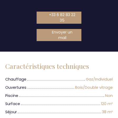
+33 6 82 83 22
35
Envoyer un
mail
Caractéristiques techniques
Chauffage
Gaz/Individuel
Ouvertures
Bois/Double vitrage
Piscine
Non
Surface
120
m²
Séjour
38
m²