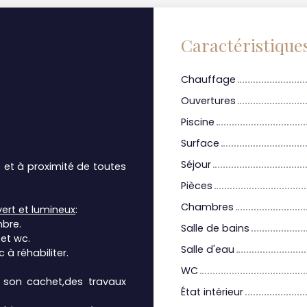
Caractéristique
Chauffage
Ouvertures
Piscine
Surface
Séjour
 et à proximité de toutes
Pièces
Chambres
ert et lumineux
:
mbre.
Salle de bains
et wc.
Salle d'eau
 à réhabiliter.
WC
t son cachet,des travaux
État intérieur