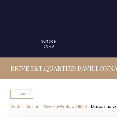
Surface
73
m²
BRIVE EST.QUARTIER PAVILLONNA
Retour
Vente
Maison
Brive-la-Gaillarde 19100
Maison individ