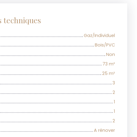
s techniques
Gaz/Individuel
Bois/PVC
Non
73
m²
25
m²
3
2
1
1
2
A rénover