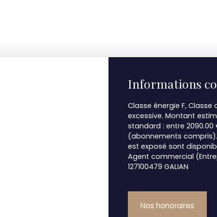
Informations c
Classe énergie F, Class
excessive. Montant esti
standard : entre 2090.00 
(abonnements compris). L
est exposé sont disponibl
Agent commercial (Entrep
127100479 GALIAN
Nos honoraires