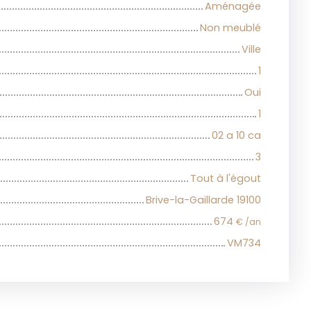
Aménagée
Non meublé
Ville
1
Oui
1
02 a 10 ca
3
Tout à l'égout
Brive-la-Gaillarde 19100
674
€ /an
VM734