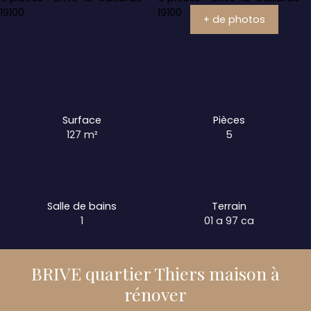
+ de photos
Surface
Pièces
127
m²
5
Salle de bains
Terrain
1
01 a 97 ca
BRIVE quartier Thiers maison à
rénover