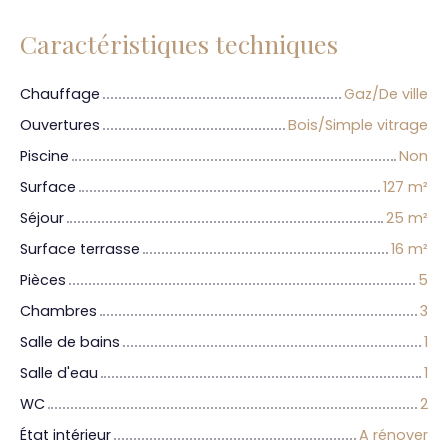
Caractéristiques techniques
Chauffage
Gaz/De ville
Ouvertures
Bois/Simple vitrage
Piscine
Non
Surface
127
m²
Séjour
25
m²
Surface terrasse
16
m²
Pièces
5
Chambres
3
Salle de bains
1
Salle d'eau
1
WC
2
État intérieur
A rénover