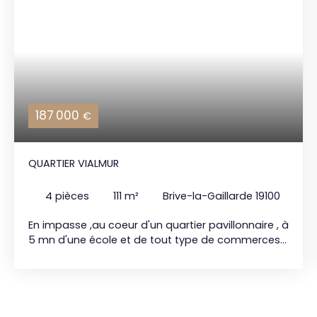
187 000
€
QUARTIER VIALMUR
4
pièces
111
m²
Brive-la-Gaillarde 19100
En impasse ,au coeur d'un quartier pavillonnaire , à
5 mn d'une école et de tout type de commerces
et services. En rez de chaussée: L'entrée passée
,vous découvrez un bel espace à vivre
étonnamment ouvert sur l'extérieur par de larges
baies vitrées :cuisine équipée avec ilôt central
ouverte sur séjour. Accés à l'arrière sur une