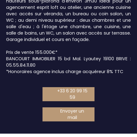
hauteurs sous-plafond d'environ 3m30 idéal pour un
agencement esprit loft ou atelier, une ancienne cuisine
avec accès sur véranda, un bureau ou coin salon, un
WC ; au demi niveau supérieur : deux chambres et une
salle d'eau ; à l'étage une chambre, une cuisine, une
salle de bains, un WC, un salon avec accès sur terrasse.
Garage individuel et cours en façade.
Prix de vente 155.000€*
BANCOURT IMMOBILIER 15 bd Mal. Lyautey 19100 BRIVE :
05.55.84.11.80
*Honoraires agence inclus charge acquéreur 8% TTC
+33 6 20 99 15
59
Envoyer un
mail