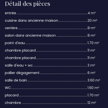
Détail des pièces
entrée
4 m²
cuisine dans ancienne maison
20 m²
verrière
8 m²
salon dans ancienne maison
8 m²
point d'eau
1.70 m²
chambre placard
11 m²
chambre placard
11 m²
salle d'eau + wc
3 m²
pallier dégagement
6 m²
salle de bain
3.60 m²
WC
1.60 m²
placard
1.70 m²
chambre
12 m²