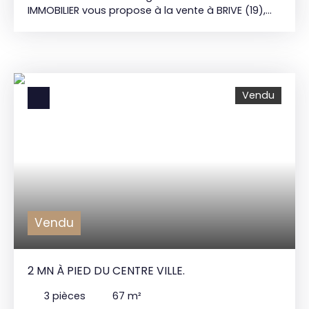
IMMOBILIER vous propose à la vente à BRIVE (19),
centre ville, un appartement de type F3 situé au
2ème étage avec ascenseur, comprenant une
entrée, cellier, une cuisine aménagée, un salon,
deux chambres avec placards, salle de bains et
WC séparé. De plus ce bien dispose d'une place
Vendu
de parking sécurisée en sous-sol. Chauffage et
climatisation collectif. Double vitrage. Ascenseur.
Charges courantes : 224€/mois. Prix de vente : 190.
000€* BANCOURT IMMOBILIER 15 bd Mal. Lyautey
19100 BRIVE : 05. 55. 84. 11. 80 *Honoraires agence
inclus charge acquéreur 8% TTC
Vendu
2 MN À PIED DU CENTRE VILLE.
3
pièces
67
m²