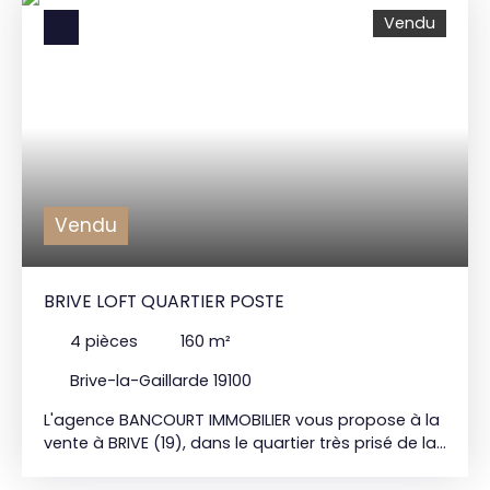
Chauffage individuel Gaz. Double vitrage.
Vendu
Climatisation. Copropriété : 4 lots principaux.
Charges courantes : 135€/mois. Prix de vente : 129
000€* BANCOURT IMMOBILIER 15 bd Mal. Lyautey
19100 BRIVE : 05. 55. 84. 11. 80 *honoraires agence
inclus charge acquéreur 6% TTC
Vendu
BRIVE LOFT QUARTIER POSTE
4
pièces
160
m²
Brive-la-Gaillarde 19100
L'agence BANCOURT IMMOBILIER vous propose à la
vente à BRIVE (19), dans le quartier très prisé de la
Poste ; un loft à usage d'habitation créé il y a
10ans, comprenant de plain-pied une grande