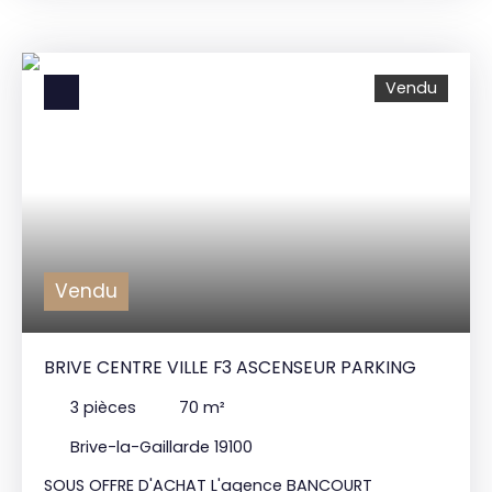
pièce à vivre avec cuisine équipée et accès sur
terrasse avec jacuzzi, une arrière cuisine, une
chambre avec sa salle d'eau, un WC séparé ; à
Vendu
l'étage : une suite principale avec salle de bains et
dressing, un bureau, une chambre avec sa salle
d'eau, un WC séparé, un grenier. De plus, ce bien
dispose d'un garage double ainsi qu'une
dépendance. Chauffage au sol et poêle à bois ;
climatisation. Prix de vente : 575. 000€* BANCOURT
IMMOBILIER 15 bd Mal. Lyautey 19100 BRIVE : 05. 55.
84. 11. 80 *Honoraires agence inclus charge
vendeur.
Vendu
BRIVE CENTRE VILLE F3 ASCENSEUR PARKING
3
pièces
70
m²
Brive-la-Gaillarde 19100
SOUS OFFRE D'ACHAT L'agence BANCOURT