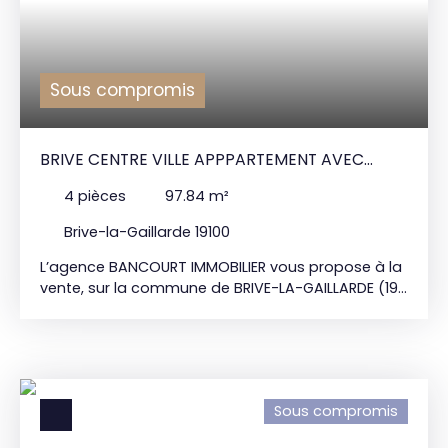
bd Maréchal Lyautey 19100 Brive-la-Gaillarde 05 55
84 11 80 *Honoraires agence inclus, charge
acquéreur, 8% TTC.
Sous compromis
BRIVE CENTRE VILLE APPPARTEMENT AVEC
ASCENSEUR GARAGE ET TERRASSE
4
pièces
97.84
m²
Brive-la-Gaillarde 19100
L’agence BANCOURT IMMOBILIER vous propose à la
vente, sur la commune de BRIVE-LA-GAILLARDE (19),
dans un quartier recherché, à proximité
immédiate des commerces et des écoles, un bel
appartement, situé dans une résidence récente
avec ascenseur. D’une surface d’environ 100 m², ce
bien lumineux bénéficie de deux terrasses bien
Sous compromis
orientées, idéales pour profiter des extérieurs. Il se
compose d’une entrée, d’une spacieuse pièce de