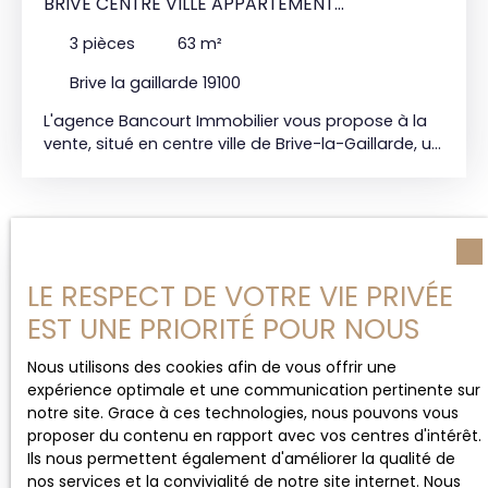
BRIVE CENTRE VILLE APPARTEMENT
TRAVERSANT AVEC ASCENSEUR
3
pièces
63
m²
Brive la gaillarde 19100
L'agence Bancourt Immobilier vous propose à la
vente, situé en centre ville de Brive-la-Gaillarde, un
appartement de 63m2 de type 3 au 4ème étage
d'une résidence sécurisée avec ascenseur. Cet
appartement traversant comprend une cuisine,
un salon ainsi que deux chambres. Chaque pièces
avec accès sur balcons ; une salle d'eau et WC
Vendu
indépendant. Double vitrage et volets roulants.
LE RESPECT DE VOTRE VIE PRIVÉE
Charges copropriétés 265€ / mois : ascenseur,
EST UNE PRIORITÉ POUR NOUS
chauffage, eau chaude, eau froide Prix : 150 000€
HAI* Agence Bancourt Immobilier 15 Bd Maréchal
Nous utilisons des cookies afin de vous offrir une
Lyautey 19100 Brive-la-Gaillarde 05 55 84 11 80
expérience optimale et une communication pertinente sur
*Honoraire agence inclus charges vendeur
notre site. Grace à ces technologies, nous pouvons vous
proposer du contenu en rapport avec vos centres d'intérêt.
Ils nous permettent également d'améliorer la qualité de
Vendu
nos services et la convivialité de notre site internet. Nous