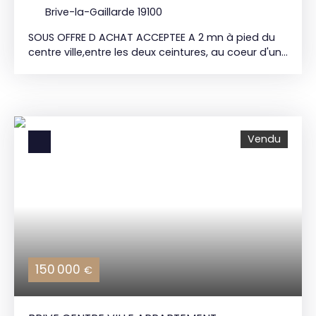
Brive-la-Gaillarde 19100
SOUS OFFRE D ACHAT ACCEPTEE A 2 mn à pied du
centre ville,entre les deux ceintures, au coeur d'un
quartier commerçant. Appartement de type
3(67m²) entièrement rénové avec goût et
prestations de qualité. Chauffage individuel
assuré par une chaudière gaz de ville récente et
performante. Situé au premier étage d'une petite
Vendu
copropriété en pierre de brasier(faibles charges),il
est composé: D'une entrée,cuisine équipée
ouverte sur séjour,salle de bains wc et deux
chambres dont une avec dressing. Vous avez des
vélos, poussette ou besoin de stocker: Un grand
cellier situé en rez de chaussée vous le permettra.
Copropriété de 6 lots. Estimation des charges
courantes annuelles:450€ 06 82 83 22 35
150 000
€