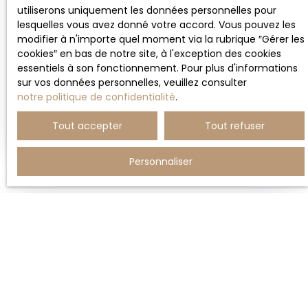
utiliserons uniquement les données personnelles pour
lesquelles vous avez donné votre accord. Vous pouvez les
modifier à n'importe quel moment via la rubrique ″Gérer les
PROXIMITÉ CENTRE.F2.GARAGE,GRAND BALCON
cookies″ en bas de notre site, à l'exception des cookies
2
pièces
42
m²
essentiels à son fonctionnement. Pour plus d'informations
sur vos données personnelles, veuillez consulter
Brive-la-Gaillarde 19100
notre politique de confidentialité
.
SOUS COMPROMIS DE VENTE L'agence Bancourt
Tout accepter
Tout refuser
immobilier vous propose en exclusivité! Situé à
deux pas du centre, quartier lycées. Confort et
modernité pour cet appartement F2 aux tons
Personnaliser
actuels et lumineux . Ses atouts:- Une
cuisine entièrement équipée ouverte sur un séjour
climatisé avec accés sur un grand balcon.
Vendu
-Une chambre spacieuse et une salle d'eau
avec douche à l'italienne. _ Un garage
(+possibilité parking) Double vitrage pvc. Petite
copropriété sécurisée avec espace vert, de 9 lots
principaux et faibles charges( 71€/mois). Les
informations sur les risques auxquels ce bien est
exposé sont disponibles sur le site Géorisques :