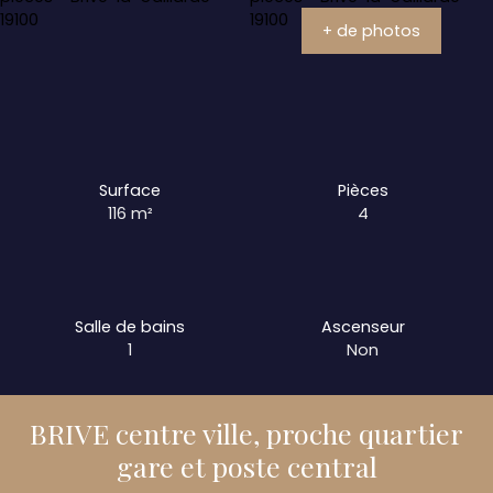
+ de photos
Surface
Pièces
116
m²
4
Salle de bains
Ascenseur
1
Non
BRIVE centre ville, proche quartier
gare et poste central