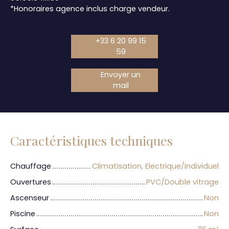
*Honoraires agence inclus charge vendeur.
+33 6 20 99 15
59
Envoyer un
mail
Caractéristiques techniques
Chauffage
Climatisation, Electrique/Individuel
Ouvertures
PVC/Double vitrage
Ascenseur
Non
Piscine
Non