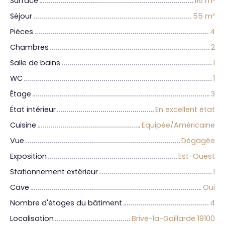
Surface
116
m²
Séjour
55
m²
Pièces
4
Chambres
2
Salle de bains
1
WC
1
Étage
3
État intérieur
En excellent état
Cuisine
Equipée/Américaine
Vue
Dégagée
Exposition
Est-Ouest
Stationnement extérieur
1
Cave
Oui
Nombre d'étages du bâtiment
4
Localisation
Brive-la-Gaillarde 19100