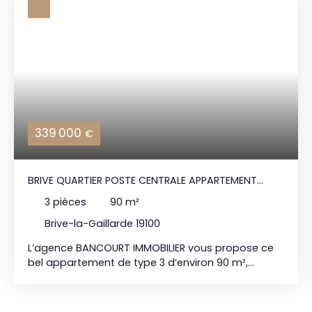
339 000
€
BRIVE QUARTIER POSTE CENTRALE APPARTEMENT
AVEC TERRASSES ET PARKING
3
pièces
90
m²
Brive-la-Gaillarde 19100
L’agence BANCOURT IMMOBILIER vous propose ce
bel appartement de type 3 d’environ 90 m²,
idéalement situé dans le quartier recherché de la
Poste à Brive (19). Ce bien se compose d’une
pièce de vie lumineuse, de deux chambres, d’une