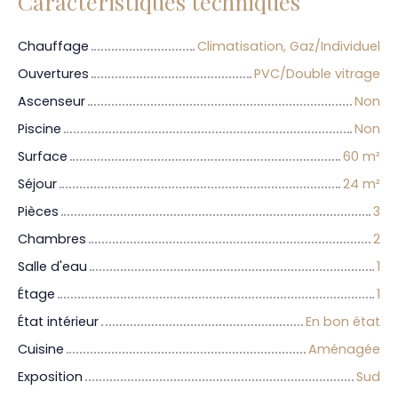
Caractéristiques techniques
Chauffage
Climatisation, Gaz/Individuel
Ouvertures
PVC/Double vitrage
Ascenseur
Non
Piscine
Non
Surface
60
m²
Séjour
24
m²
Pièces
3
Chambres
2
Salle d'eau
1
Étage
1
État intérieur
En bon état
Cuisine
Aménagée
Exposition
Sud