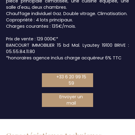
pièce principale climatisée, une cuisine équipée, une
salle d'eau, deux chambres.
Chauffage individuel Gaz. Double vitrage. Climatisation.
Copropriété : 4 lots principaux.
Charges courantes : 135€/mois.
Prix de vente : 129 000€*
BANCOURT IMMOBILIER 15 bd Mal. Lyautey 19100 BRIVE :
05.55.84.11.80
*honoraires agence inclus charge acquéreur 6% TTC
+33 6 20 99 15
59
Envoyer un
mail