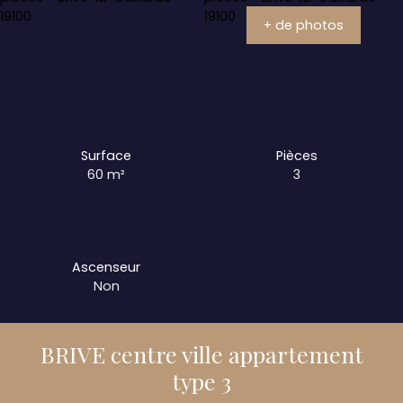
+ de photos
Surface
Pièces
60
m²
3
Ascenseur
Non
BRIVE centre ville appartement
type 3