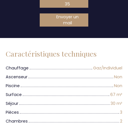
35
Envoyer un
mail
Caractéristiques techniques
Chauffage
Gaz/Individuel
Ascenseur
Non
Piscine
Non
Surface
67
m²
Séjour
30
m²
Pièces
3
Chambres
2