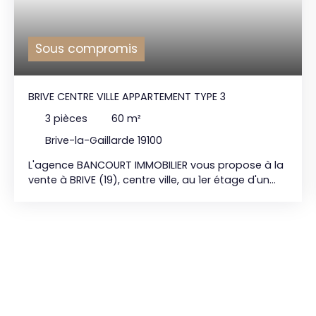
Sous compromis
BRIVE CENTRE VILLE APPARTEMENT TYPE 3
3
pièces
60
m²
Brive-la-Gaillarde 19100
L'agence BANCOURT IMMOBILIER vous propose à la
vente à BRIVE (19), centre ville, au 1er étage d'un
petit immeuble en pierres, un appartement de
type 3 d'une surface habitable d'environ 60m²
comprenant une pièce principale climatisée, une
cuisine équipée, une salle d'eau, deux chambres.
Chauffage individuel Gaz. Double vitrage.
Climatisation. Copropriété : 4 lots principaux.
Charges courantes : 135€/mois. Prix de vente : 129
000€* BANCOURT IMMOBILIER 15 bd Mal. Lyautey
19100 BRIVE : 05. 55. 84. 11. 80 *honoraires agence