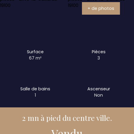
+ de photos
Surface
Pièces
67
m²
3
Salle de bains
Ascenseur
1
Non
2 mn à pied du centre ville.
Vendu