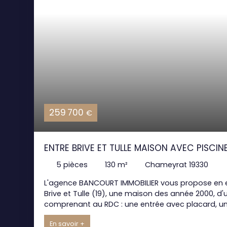
259 700
€
ENTRE BRIVE ET TULLE MAISON AVEC PISCIN
5
pièces
130
m²
Chameyrat 19330
L'agence BANCOURT IMMOBILIER vous propose en e
Brive et Tulle (19), une maison des année 2000, d'
comprenant au RDC : une entrée avec placard, une
accès sur terrasse, jardin et piscine , une chambr
En savoir +
deux chambres, une salle de bain. Caractéristiques