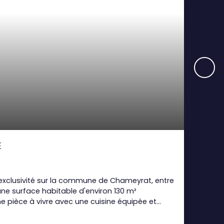
E
xclusivité sur la commune de Chameyrat, entre
une surface habitable d'environ 130 m²
 pièce à vivre avec une cuisine équipée et
e avec salle d'eau. A l'étage : une mezzanine,
 : double vitrage ; volets roulants ; garage