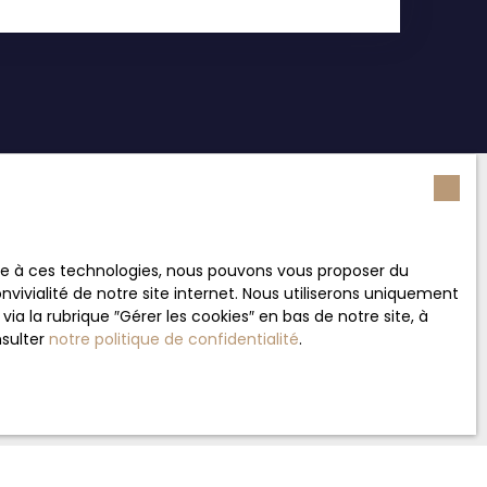
de vente 265 000 €* BANCOURT IMMOBILIER 15 bd
oraires agence inclus charge acquéreur 6% TTC.
Nom
ace à ces technologies, nous pouvons vous proposer du
vivialité de notre site internet. Nous utiliserons uniquement
 la rubrique ″Gérer les cookies″ en bas de notre site, à
Téléphone
nsulter
notre politique de confidentialité
.
Vous souhaitez
-