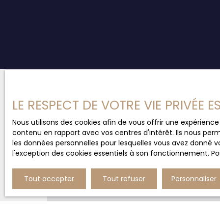
LE RESPECT DE VOTRE VIE PRIVÉE 
Nous utilisons des cookies afin de vous offrir une expérien
Un projet immobilier dans l
contenu en rapport avec vos centres d'intérêt. Ils nous perm
les données personnelles pour lesquelles vous avez donné vo
Contactez
Eloïse AUGER
l'exception des cookies essentiels à son fonctionnement. Pou
Tout accepter
Tout refuser
Personnaliser
+33 7 68 94 34 56