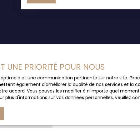
double. Chauffage au sol. Cheminée insert. Prix 
Mal. Lyautey 19100 BRIVE : 05. 55. 84. 11. 80 * Hon
EST UNE PRIORITÉ POUR NOUS
Prénom
ce optimale et une communication pertinente sur notre site. Gr
e secteur ?
ettent également d'améliorer la qualité de nos services et la con
tre accord. Vous pouvez les modifier à n'importe quel moment via
Email
r plus d'informations sur vos données personnelles, veuillez co
Votre commune
Votre message